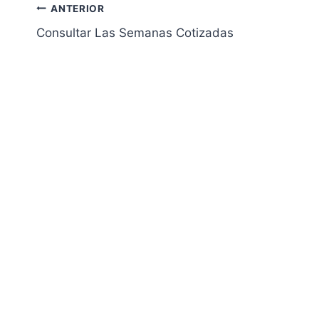
Navegación
ANTERIOR
Consultar Las Semanas Cotizadas
de
entradas