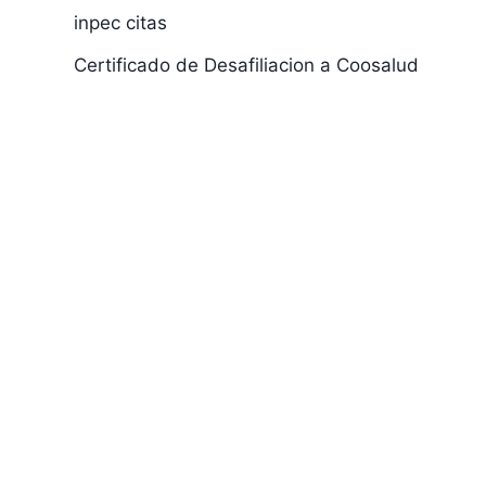
inpec citas
Certificado de Desafiliacion a Coosalud
Quiero Saber el
Registro Un
Numero de mi
Tributario P
Targeta de
Identidad antes
de de mi Cedula
de 1980