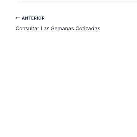
Navegación
ANTERIOR
Consultar Las Semanas Cotizadas
de
entradas