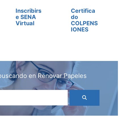
Inscribirs
Certifica
e SENA
do
Virtual
COLPENS
IONES
 buscando en Renovar Papeles