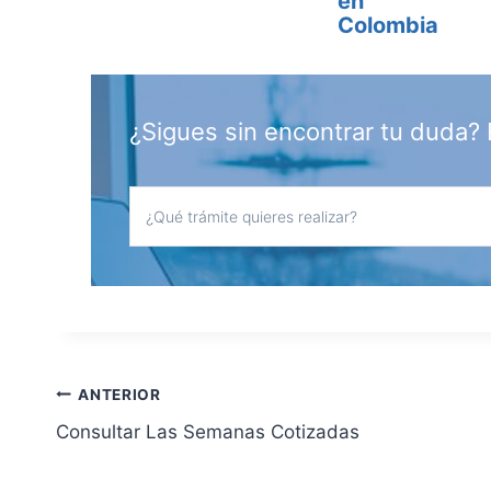
en
Colombia
¿Sigues sin encontrar tu duda? 
Navegación
ANTERIOR
Consultar Las Semanas Cotizadas
de