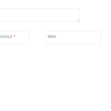
trónico
*
Web