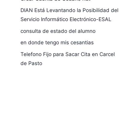
DIAN Está Levantando la Posibilidad del
Como Saber mi
Averiguar F
Servicio Informático Electrónico-ESAL
Numero de
de Ezxpadic
consulta de estado del alumno
Tarjeta de
de Cadula
Identidad del Año
en donde tengo mis cesantias
1976
Telefono Fijo para Sacar Cita en Carcel
de Pasto