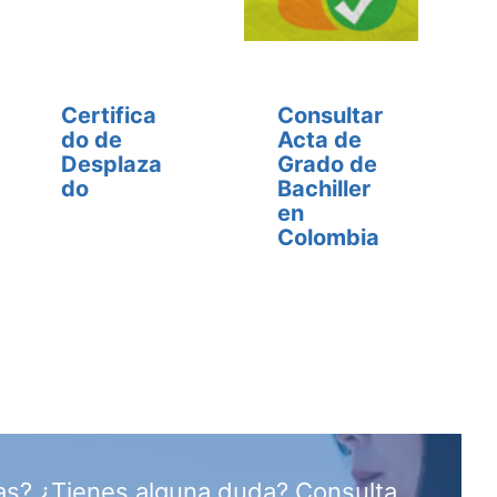
Certifica
Consultar
do de
Acta de
Desplaza
Grado de
do
Bachiller
en
Colombia
as? ¿Tienes alguna duda? Consulta