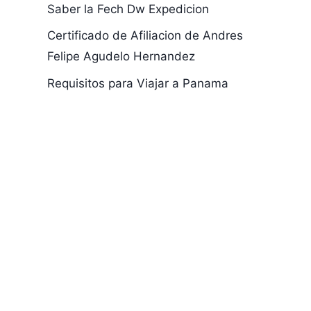
Saber la Fech Dw Expedicion
Certificado de Afiliacion de Andres
Felipe Agudelo Hernandez
Requisitos para Viajar a Panama
Buscar la Fecha
Consultar F
de Expedicion de
de Expedici