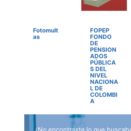
Fotomult
FOPEP
as
FONDO
DE
PENSION
ADOS
PÚBLICA
S DEL
NIVEL
NACIONA
L DE
COLOMBI
A
¿No encontraste lo que buscab