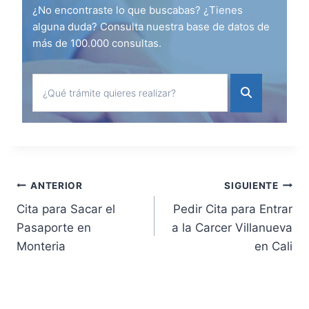
¿No encontraste lo que buscabas? ¿Tienes
alguna duda? Consulta nuestra base de datos de
más de 100.000 consultas.
Navegación
ANTERIOR
SIGUIENTE
Cita para Sacar el
Pedir Cita para Entrar
de
Pasaporte en
a la Carcer Villanueva
Monteria
en Cali
entradas