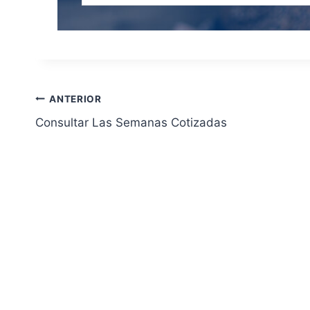
Navegación
ANTERIOR
Consultar Las Semanas Cotizadas
de
entradas