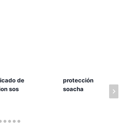
gicado de
protección
cion sos
soacha