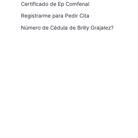
Certificado de Ep Comfenal
Registrarme para Pedir Cita
Número de Cédula de Brilly Grajalez?
Como Averiguo la
Desafiliacio
Citas de Los Ni?
Emcosalud
os