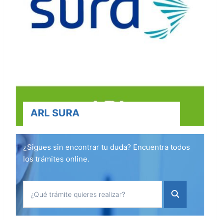
ARL SURA
¿Sigues sin encontrar tu duda? Encuentra todos
los trámites online.