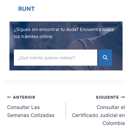
RUNT
¿Sigues sin encontrar tu duda? Encuentra todos
los trámites online.
Navegación
ANTERIOR
SIGUIENTE
Consultar Las
Consultar el
de
Semanas Cotizadas
Certificado Judicial en
Colombia
entradas