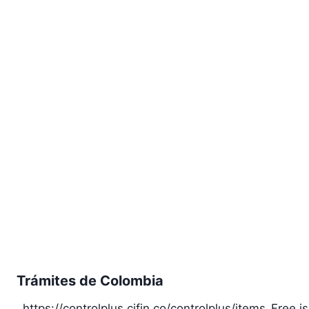
Trámites de Colombia
https://controlplus.cifin.co/controlplus/items_Free.j