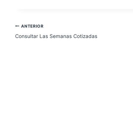
Navegación
ANTERIOR
Consultar Las Semanas Cotizadas
de
entradas