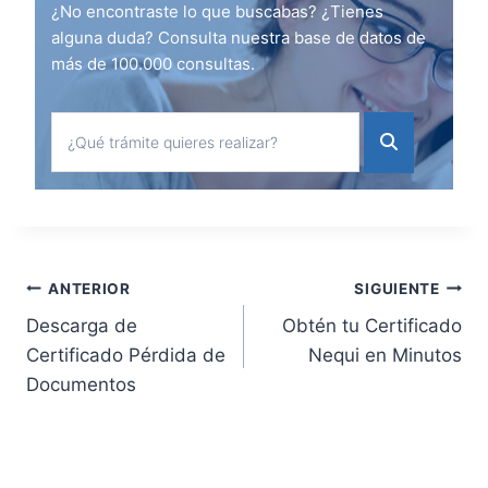
¿No encontraste lo que buscabas? ¿Tienes
alguna duda? Consulta nuestra base de datos de
más de 100.000 consultas.
Navegación
ANTERIOR
SIGUIENTE
Descarga de
Obtén tu Certificado
de
Certificado Pérdida de
Nequi en Minutos
Documentos
entradas