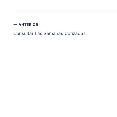
Navegación
ANTERIOR
Consultar Las Semanas Cotizadas
de
entradas