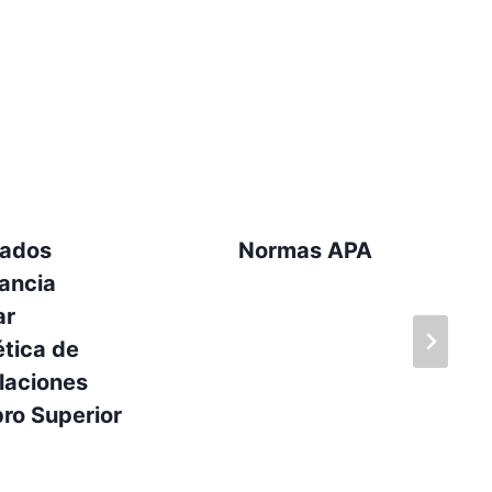
tados
Normas APA
ancia
ar
tica de
laciones
ro Superior