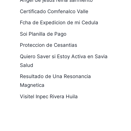
Angel de jesus reina sarmiento
Certificado Comfenalco Valle
Fcha de Expedicion de mi Cedula
Soi Planilla de Pago
Proteccion de Cesantias
Quiero Saver si Estoy Activa en Savia
Salud
cajacopi
Para Ver si 
certificado eps
Beneficiada
Resultado de Una Resonancia
Magnetica
Visitel Inpec Rivera Huila