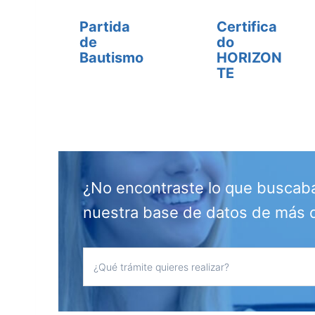
Partida
Certifica
de
do
Bautismo
HORIZON
TE
¿No encontraste lo que buscab
nuestra base de datos de más 