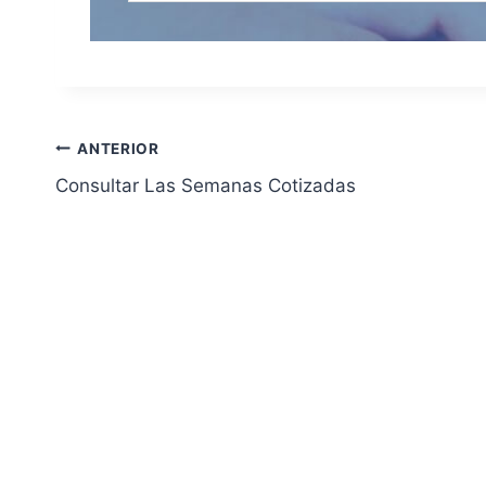
Navegación
ANTERIOR
Consultar Las Semanas Cotizadas
de
entradas