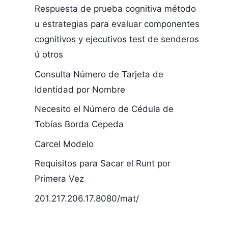
Respuesta de prueba cognitiva método
u estrategias para evaluar componentes
cognitivos y ejecutivos test de senderos
ú otros
Consulta Número de Tarjeta de
Identidad por Nombre
Necesito el Número de Cédula de
Tobías Borda Cepeda
Sacar Cetificado
Fecha Exped
Carcel Modelo
de Afilicion Eps
Cedula
Requisitos para Sacar el Runt por
Policia Nacional
Extranjeria
Primera Vez
451897
201.217.206.17.8080/mat/