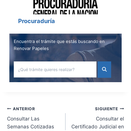
Procuraduría
Encuentra el trámite que estás buscando en
Renovar Papeles
Navegación
ANTERIOR
SIGUIENTE
Consultar Las
Consultar el
de
Semanas Cotizadas
Certificado Judicial en