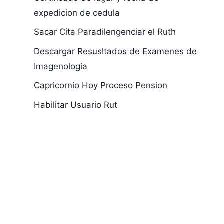
expedicion de cedula
Sacar Cita Paradilengenciar el Ruth
Descargar Resusltados de Examenes de
Imagenologia
Capricornio Hoy Proceso Pension
Habilitar Usuario Rut
Deseo Consultar
Saldo de
mi Número de
Sesantias
Cédula
Protesion