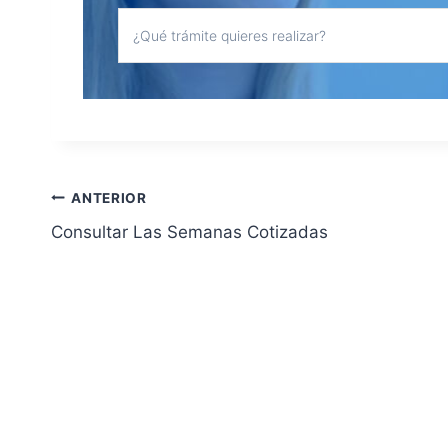
Navegación
ANTERIOR
Consultar Las Semanas Cotizadas
de
entradas