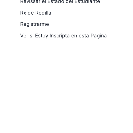
Revissar el Estado del Estudiante
Rx de Rodilla
Registrarme
Ver si Estoy Inscripta en esta Pagina
Cita para visitar a
DOUGLAS E
recluso carcel
PATERNINA
picota
BRUNO