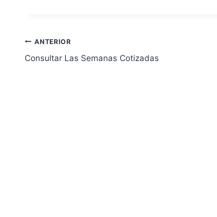
Navegación
ANTERIOR
Consultar Las Semanas Cotizadas
de
entradas