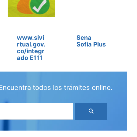
www.sivi
Sena
rtual.gov.
Sofia Plus
co/integr
ado E111
Encuentra todos los trámites online.