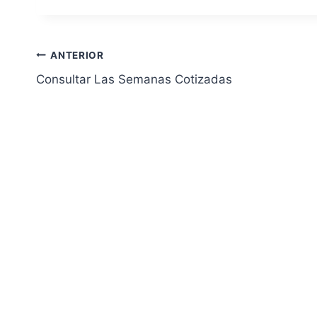
Navegación
ANTERIOR
Consultar Las Semanas Cotizadas
de
entradas