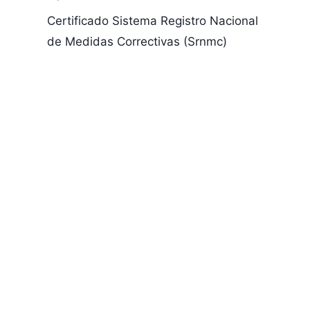
Certificado Sistema Registro Nacional
de Medidas Correctivas (Srnmc)
Registrar
Burcar nume
cedula