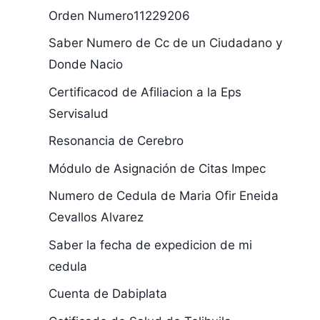
Orden Numero11229206
Saber Numero de Cc de un Ciudadano y
Donde Nacio
Certificacod de Afiliacion a la Eps
Servisalud
Resonancia de Cerebro
Sistema de
Quiero Ver 
Módulo de Asignación de Citas Impec
Medidas
Desprendib
Numero de Cedula de Maria Ofir Eneida
Correctivas
Pago
Cevallos Alvarez
Comparendos
Saber la fecha de expedicion de mi
por Conductas
cedula
Contrarias a la
Convivencia en
Cuenta de Dabiplata
Colombia