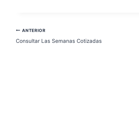
Navegación
ANTERIOR
Consultar Las Semanas Cotizadas
de
entradas