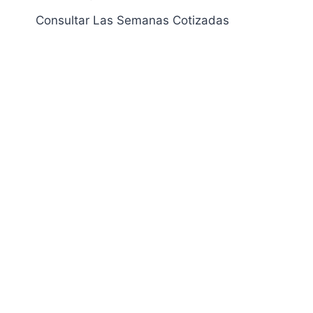
Navegación
Consultar Las Semanas Cotizadas
de
entradas