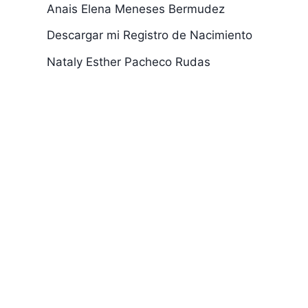
Anais Elena Meneses Bermudez
Descargar mi Registro de Nacimiento
Nataly Esther Pacheco Rudas
Que Papeles Se
Sacar Sita c
Necesitan para la
INPEC
Visita de Los
Niños