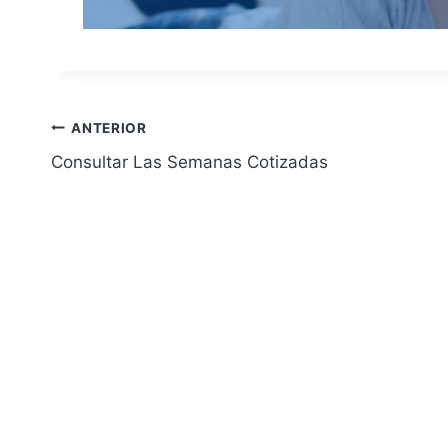
Navegación
ANTERIOR
Consultar Las Semanas Cotizadas
de
entradas