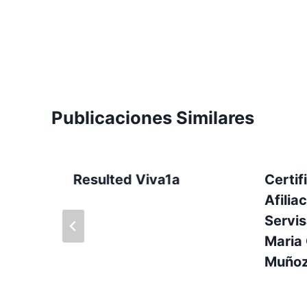
Publicaciones Similares
Resulted Viva1a
Certif
Afilia
Servis
Maria 
Muño