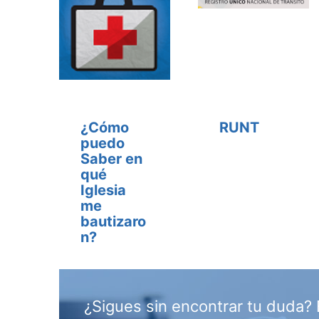
¿Cómo
RUNT
puedo
Saber en
qué
Iglesia
me
bautizaro
n?
¿Sigues sin encontrar tu duda? 