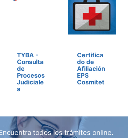
TYBA -
Certifica
Consulta
do de
de
Afiliación
Procesos
EPS
Judiciale
Cosmitet
s
Encuentra todos los trámites online.