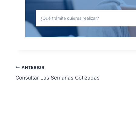
Navegación
ANTERIOR
Consultar Las Semanas Cotizadas
de
entradas