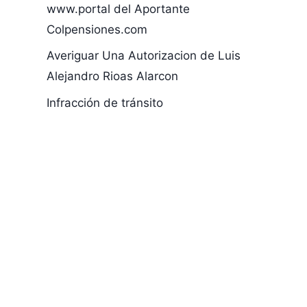
www.portal del Aportante
Colpensiones.com
Obama Habla
Servicio SIE
sobre Colombia
Colombia
Averiguar Una Autorizacion de Luis
Alejandro Rioas Alarcon
Infracción de tránsito