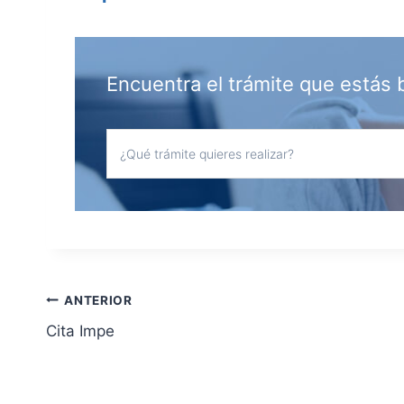
Encuentra el trámite que estás
Navegación
ANTERIOR
Cita Impe
de
entradas