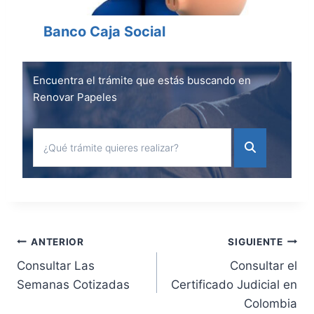
Banco Caja Social
Encuentra el trámite que estás buscando en
Renovar Papeles
Navegación
ANTERIOR
SIGUIENTE
Consultar Las
Consultar el
de
Semanas Cotizadas
Certificado Judicial en
Colombia