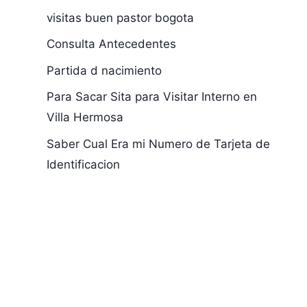
visitas buen pastor bogota
Consulta Antecedentes
Partida d nacimiento
Para Sacar Sita para Visitar Interno en
Villa Hermosa
Saber Cual Era mi Numero de Tarjeta de
Como Saber Cuál
Donde Fue
Identificacion
Fue mi Fecha de
Espedida es
Expedición de la
Cedula
Tarjeta de
1.065.610.3
Identidad