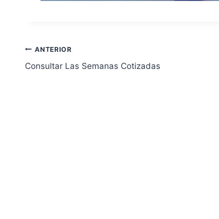
Navegación
ANTERIOR
Consultar Las Semanas Cotizadas
de
entradas