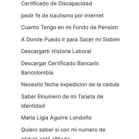
Certificado de Discapacidad
pedir fe de bautismo por internet
Cuanto Tengo en mi Fondo de Pension
A Donde Puedo Ir para Sacer mi Sisben
Descargarb Historia Laboral
Descargar Certificado Bancario
Bancolombia
Necesito fecha expedicion de la cedula
Conoce la Casa
Reunión de 
Saber Elnumero de mi Tarjeta de
de Nariño en
Duque con e
Identidad
Colombia
Vicepreside
Mike Pence
Maria Ligia Aguirre Londoño
Quiero saber si con mi numero de
cédula está afiliado