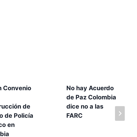
n Convenio
No hay Acuerdo
de Paz Colombia
rucción de
dice no a las
to de Policía
FARC
co en
bia