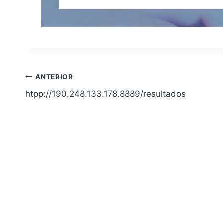
Navegación
ANTERIOR
htpp://190.248.133.178.8889/resultados
de
entradas