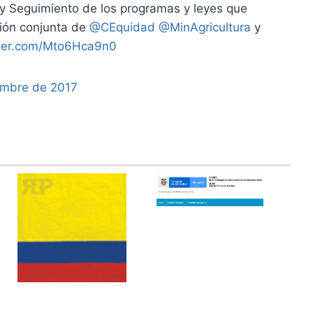
 y Seguimiento de los programas y leyes que
ción conjunta de
@CEquidad
@MinAgricultura
y
tter.com/Mto6Hca9n0
embre de 2017