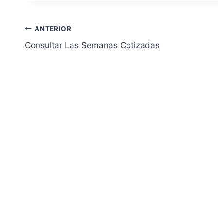
Navegación
ANTERIOR
Consultar Las Semanas Cotizadas
de
entradas