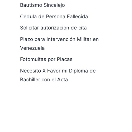
Bautismo Sincelejo
Cedula de Persona Fallecida
Solicitar autorizacion de cita
Para Saber Cuál
Resultados
Plazo para Intervención Militar en
es la Fecha de
Pruebas de 
Venezuela
Expedición de
1996
Fotomultas por Placas
Una Cédula
Necesito X Favor mi Diploma de
Bachiller con el Acta