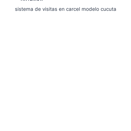
Navegación
sistema de visitas en carcel modelo cucuta
de
entradas