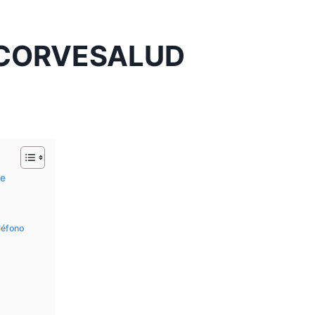
 CORVESALUD
te
léfono