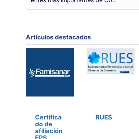
entes más importantes de Co...
Artículos destacados
Certifica
RUES
do de
afiliación
EPS