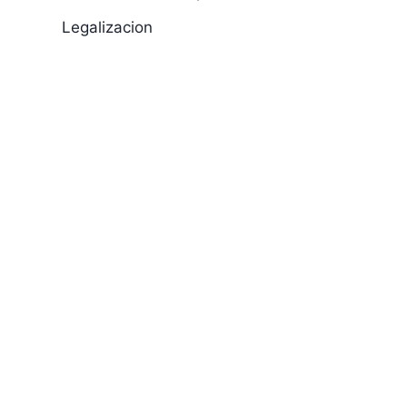
Legalizacion
Evangelina
Sacar Histor
Enriquez
Laboral en
Colpensione