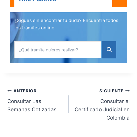
¿Sigues sin encontrar tu duda? Encuentra todos
los trámites online.
Navegación
ANTERIOR
SIGUIENTE
Consultar Las
Consultar el
de
Semanas Cotizadas
Certificado Judicial en
Colombia
entradas