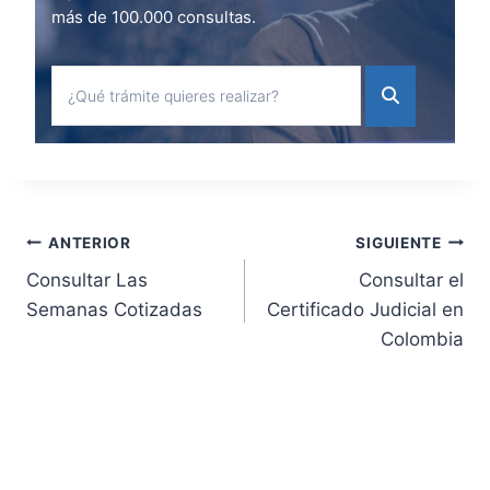
más de 100.000 consultas.
Navegación
ANTERIOR
SIGUIENTE
Consultar Las
Consultar el
de
Semanas Cotizadas
Certificado Judicial en
Colombia
entradas