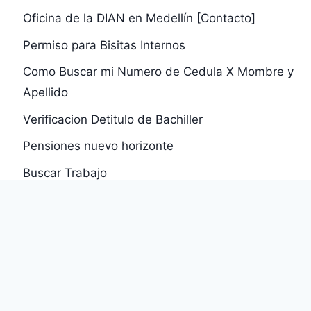
Oficina de la DIAN en Medellín [Contacto]
Permiso para Bisitas Internos
Como Buscar mi Numero de Cedula X Mombre y
Apellido
Verificacion Detitulo de Bachiller
Pensiones nuevo horizonte
Buscar Trabajo
Cala Jose Anjel
Consultar Certificado Eps Comfenalco Valle Eps
Desprendibles Pago Pension Febrero y Marzo
2020
El Numero de Cédula de Luz Ángela Cucuñame